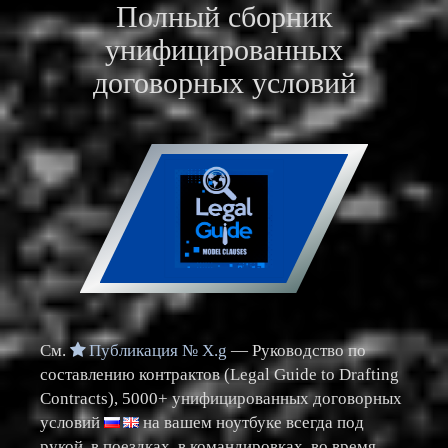
Полный сборник
унифицированных
договорных условий
См.
Публикация № X.g
— Руководство по
составлению контрактов (Legal Guide to Drafting
Contracts), 5000+ унифицированных договорных
условий
на
вашем ноутбуке всегда под
рукой, в поездках, в командировках, во время