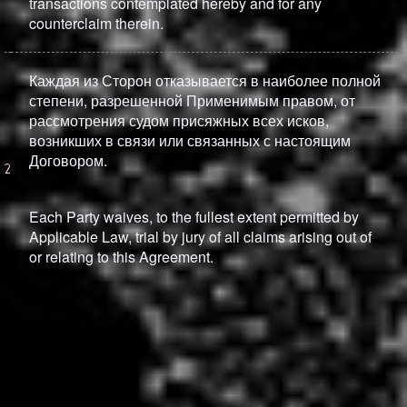
transactions contemplated hereby and for any
counterclaim therein.
Каждая из Сторон отказывается в наиболее полной
степени, разрешенной Применимым правом, от
рассмотрения судом присяжных всех исков,
возникших в связи или связанных с настоящим
Договором.
Each Party waives, to the fullest extent permitted by
Applicable Law, trial by jury of all claims arising out of
or relating to this Agreement.